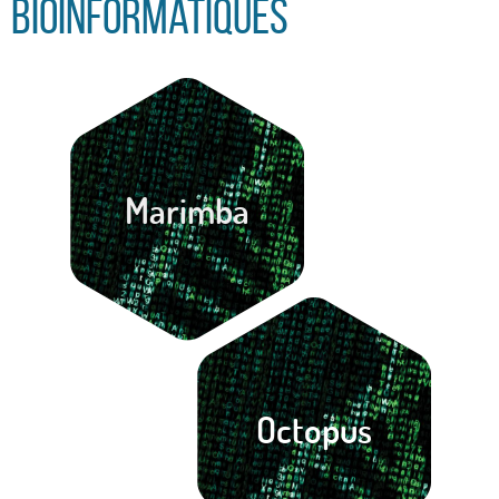
bioinformatiques
Marimba
Octopus