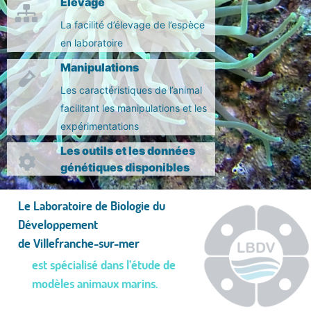
Élevage
La facilité d’élevage de l’espèce
en laboratoire
Manipulations
Les caractéristiques de l’animal
facilitant les manipulations et les
expérimentations
Les outils et les données
génétiques disponibles
Le Laboratoire de Biologie du
Développement
de Villefranche-sur-mer
est spécialisé dans l’étude de
modèles animaux marins.