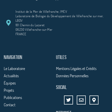
Institut de la Mer de Villefranche, IMEV
Laboratoire de Biologie du Développement de Villefranche sur mer,
LBDV
181 Chemin du Lazaret
06230 Villefranche-sur-Mer
FRANCE
NAVIGATION
UTILES
Le Laboratoire
Mentions Légales et Crédits
Actualités
Données Personnelles
Équipes
SOCIAL
Projets
Publications
Contact