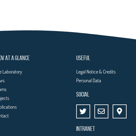
DV AT A GLANCE
USEFUL
e Laboratory
Legal Notice & Credits
ws
Personal Data
ams
SOCIAL
ojects
blications
ntact
INTRANET