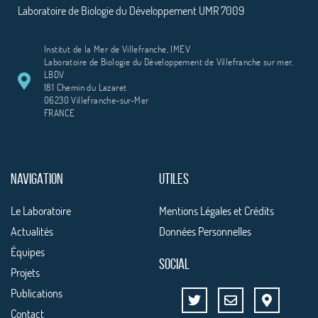
Laboratoire de Biologie du Développement UMR 7009
Institut de la Mer de Villefranche, IMEV
Laboratoire de Biologie du Développement de Villefranche sur mer,
LBDV
181 Chemin du Lazaret
06230 Villefranche-sur-Mer
FRANCE
NAVIGATION
UTILES
Le Laboratoire
Mentions Légales et Crédits
Actualités
Données Personnelles
Équipes
SOCIAL
Projets
Publications
Contact