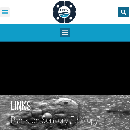
Links
Plankton Sensory Ethology