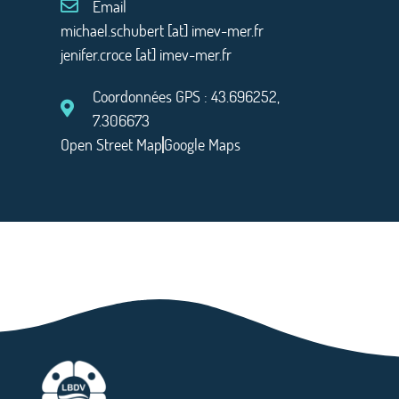
Email
michael.schubert [at] imev-mer.fr
jenifer.croce [at] imev-mer.fr
Coordonnées GPS : 43.696252,
7.306673
Open Street Map
Google Maps